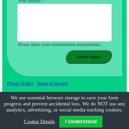
Your Inquiry
*
Please share your customization requirements.
Submit Inquiry
Privacy Policy
Terms of Service
We use essential browser storage to save your form
progress and prevent accidental loss. We do NOT use any
©2017-2026
Calmsmile Intelligent Technology
| All Rights
Reserved
analytics, advertising, or social media tracking cookies.
Cookie Details
I Understand