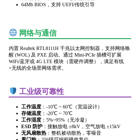
64Mb BIOS，支持 UEFI/传统引导
网络与通信
内置 Realtek RTL8111H 千兆以太网控制器，支持网络唤
醒 (WOL) 及 PXE 启动。通过 Mini-PCIe 插槽可扩展
WiFi/蓝牙或 4G LTE 模块（需硬件调整），满足有线
+无线的全场景网络需求。
工业级可靠性
工作温度
：-10℃ ~ 60℃（宽温设计）
存储温度
：-20℃ ~ 70℃
工作湿度
：5%~95%（无冷凝）
ESD 防护
：接触放电 ±8kV，空气放电 ±15kV
无风扇散热
：整机被动散热，零噪音
看门狗
：256级可编程硬件复位