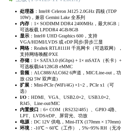
处理器
：Intel® Celeron J4125 2.0GHz 四核 (TDP
10W)，兼容 Gemini Lake 全系列
内存
：1× SODIMM DDR4 2400MHz，最大8GB；
可选板载 LPDDR4 4GB/8GB
显示
：Intel® UHD Graphics 600，支持
VGA/HDMI/LVDS 或 eDP 同步/异步三显
网络
：Realtek RTL8111H 千兆网卡（可选双网），
支持网络唤醒/PXE
存储
：1× SATA3.0 (6Gbps) + 1× mSATA（长卡）+
可选板载64/128GB eMMC
音频
：ALC888/ALC662 6声道，MIC/Line-out，功
放 (2Ω 5W 双声道)
扩展
：Mini-PCIe (WiFi/4G) ×1~2，PCIe x1（可
选）
I/O
：HDMI、VGA、USB2.0×2、USB3.0×2、
RJ45、Line-out/MIC
内置接口
：6× COM（RS232/485）、GPIO 4路、
LPT、LVDS/eDP、屏背光、功放
电源
：DC 12V 供电，Mini-ITX (170mm × 170mm)
环境
：-10℃ ~ 60℃（工作），5%~95% RH（无冷