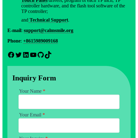
Touch Panel
drivers, program of each TP inch, TP
controller hardware, and the flash tool software of the
TP controller;
and
Technical Support
.
E-mail
:
support@calmsmile.org
Phone
:
+8615989009168
Facebook
Twitter
LinkedIn
YouTube
GitHub
TikTok
Inquiry Form
Your Name
*
Your Email
*